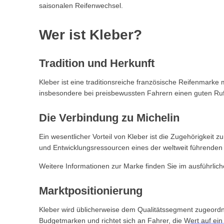
10.1. Für Kleinwagen
saisonalen Reifenwechsel.
10.2. Für Kompaktwagen und Limousinen
10.3. Für SUV und Crossover
Wer ist Kleber?
11. Erfahrungen mit Kleber Ganzjahresreifen
11.1. Was Fahrer besonders schätzen
Tradition und Herkunft
11.2. Wann können Alternativen sinnvoll sein?
12. Häufig gestellte Fragen zu Kleber Ganzjahresreifen
Kleber ist eine traditionsreiche französische Reifenmarke
12.1. Sind Kleber Ganzjahresreifen empfehlenswert?
insbesondere bei preisbewussten Fahrern einen guten Ruf
12.2. Wer stellt Kleber Reifen her?
12.3. Sind Kleber Reifen wintertauglich?
Die Verbindung zu Michelin
12.4. Was ist der Unterschied zwischen Kleber und M
12.5. Ist der Quadraxer 3 für Autobahnfahrten geeign
Ein wesentlicher Vorteil von Kleber ist die Zugehörigkeit
12.6. Gibt es Kleber Ganzjahresreifen für SUV?
und Entwicklungsressourcen eines der weltweit führenden 
12.7. Wie lange halten Kleber Ganzjahresreifen?
Weitere Informationen zur Marke finden Sie im ausführli
12.8. Können Ganzjahresreifen Winterreifen ersetze
12.9. Sind Kleber Reifen für Wenigfahrer geeignet?
Marktpositionierung
12.10. Wo kann man Kleber Reifen vergleichen?
13. Fazit zu Kleber Ganzjahresreifen
Kleber wird üblicherweise dem Qualitätssegment zugeordne
Budgetmarken und richtet sich an Fahrer, die Wert auf ei