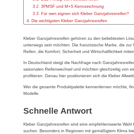
3.2. 3PMSF und M+S Kennzeichnung
3.3. Für wen eignen sich Kleber Ganzjahresreifen?
4. Die wichtigsten Kleber Ganzjahresreifen
4.1. Kleber Quadraxer 3
4.2. Quadraxer SUV
Kleber Ganzjahresreifen gehören zu den beliebtesten Lösu
5. Vor- und Nachteile von Kleber Ganzjahresreifen
unterwegs sein möchten. Die französische Marke, die zur M
6. Leistung bei unterschiedlichen Wetterbedingungen
Reifen, die Komfort, Sicherheit und Wirtschaftlichkeit mite
6.1. Fahrverhalten auf trockener Fahrbahn
In Deutschland steigt die Nachfrage nach Ganzjahresreifen
6.2. Performance bei Nässe
saisonalen Reifenwechsel und möchten gleichzeitig von e
6.3. Einsatz im Winter
profitieren. Genau hier positionieren sich die Kleber Allwett
7. Preis-Leistungs-Verhältnis
7.1. Für wen lohnt sich Kleber besonders?
Wer die gesamte Produktpalette kennenlernen möchte, find
8. Vergleich mit wichtigen Wettbewerbern
Modelle.
8.1. Kleber oder Michelin?
8.2. Kleber oder Goodyear?
Schnelle Antwort
8.3. Kleber oder Hankook?
9. Kleber Ganzjahresreifen für SUV und Crossover
Kleber Ganzjahresreifen sind eine empfehlenswerte Wahl fü
10. Welcher Kleber Ganzjahresreifen ist die richtige Wah
suchen. Besonders in Regionen mit gemäßigtem Klima biet