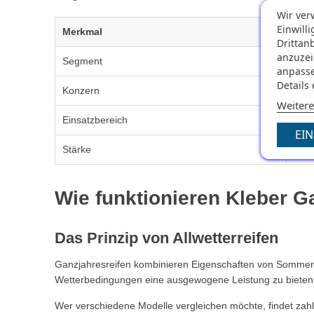
Wir ver
Einwill
Merkmal
Kle
Drittan
anzuzei
Segment
Qual
anpasse
Details
Konzern
Mich
Weitere
Einsatzbereich
Tägl
EI
Stärke
Prei
Wie funktionieren Kleber G
Das Prinzip von Allwetterreifen
Ganzjahresreifen kombinieren Eigenschaften von Sommer- u
Wetterbedingungen eine ausgewogene Leistung zu bieten 
Wer verschiedene Modelle vergleichen möchte, findet zahlr