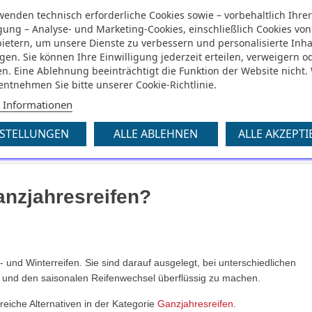
wenden technisch erforderliche Cookies sowie – vorbehaltlich Ihre
igung – Analyse- und Marketing-Cookies, einschließlich Cookies von
ber
bietern, um unsere Dienste zu verbessern und personalisierte Inha
gen. Sie können Ihre Einwilligung jederzeit erteilen, verweigern o
itätssegment
n. Eine Ablehnung beeinträchtigt die Funktion der Website nicht.
 entnehmen Sie bitte unserer Cookie-Richtlinie.
elin-Gruppe
 Informationen
icher Straßenverkehr
NSTELLUNGEN
ALLE ABLEHNEN
ALLE AKZEPTI
s-Leistungs-Verhältnis
anzjahresreifen?
nd Winterreifen. Sie sind darauf ausgelegt, bei unterschiedlichen
und den saisonalen Reifenwechsel überflüssig zu machen.
eiche Alternativen in der Kategorie
Ganzjahresreifen
.