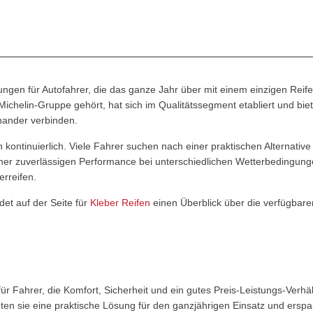
ngen für Autofahrer, die das ganze Jahr über mit einem einzigen Reif
ichelin-Gruppe gehört, hat sich im Qualitätssegment etabliert und biet
inander verbinden.
 kontinuierlich. Viele Fahrer suchen nach einer praktischen Alternativ
iner zuverlässigen Performance bei unterschiedlichen Wetterbedingun
erreifen.
et auf der Seite für
Kleber Reifen
einen Überblick über die verfügbare
r Fahrer, die Komfort, Sicherheit und ein gutes Preis-Leistungs-Verhäl
l?
en sie eine praktische Lösung für den ganzjährigen Einsatz und ersp