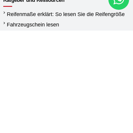
Ratgeber und Ressourcen
Reifenmaße erklärt: So lesen Sie die Reifengröße
Fahrzeugschein lesen
Wann reifen wechseln
Unterschied Sommerreifen und Winterreifen
Winterreifen Vorschriften
Reifen für Transporter: Kaufberatung und
Auswahlhilfe
Agrarreifen leitfaden
Kontakt
New Generation
Via Calabria,25
87030 Carolei (CS)