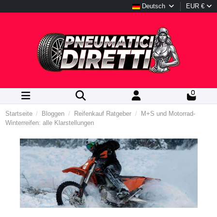
Deutsch
EUR €
0
Startseite
Bloggen
Reifenkauf Ratgeber
M+S und Motorrad-
Winterreifen: alle Klarstellungen