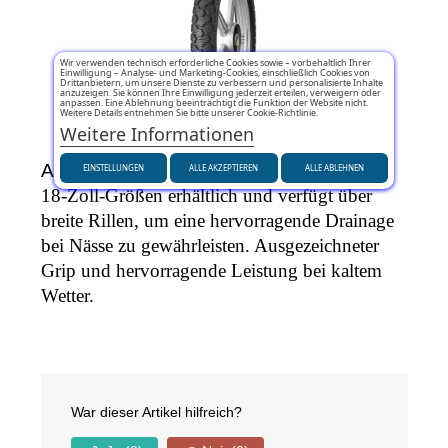
Wir verwenden technisch erforderliche Cookies sowie – vorbehaltlich Ihrer
Einwilligung – Analyse- und Marketing-Cookies, einschließlich Cookies von
Drittanbietern, um unsere Dienste zu verbessern und personalisierte Inhalte
anzuzeigen. Sie können Ihre Einwilligung jederzeit erteilen, verweigern oder
anpassen. Eine Ablehnung beeinträchtigt die Funktion der Website nicht.
Weitere Details entnehmen Sie bitte unserer Cookie-Richtlinie.
Weitere Informationen
Anlas NR-50 WinterGrip
 ist 
Gummi
 nur in 
EINSTELLUNGEN
ALLE AKZEPTIEREN
ALLE ABLEHNEN
18-Zoll-Größen erhältlich und verfügt über 
breite Rillen, um eine hervorragende Drainage 
bei Nässe zu gewährleisten. Ausgezeichneter 
Grip und hervorragende Leistung bei kaltem 
Wetter.
War dieser Artikel hilfreich?