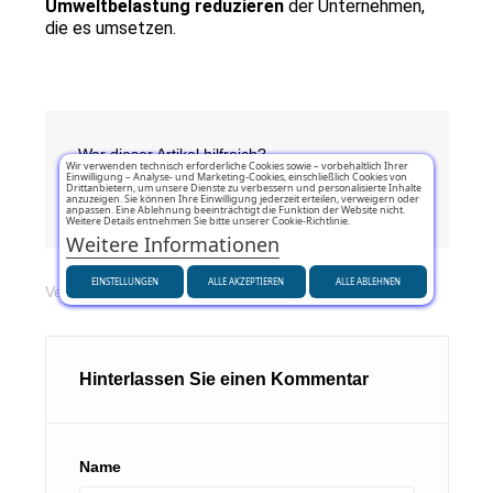
Umweltbelastung reduzieren
 der Unternehmen, 
die es umsetzen.
War dieser Artikel hilfreich?
Wir verwenden technisch erforderliche Cookies sowie – vorbehaltlich Ihrer
Einwilligung – Analyse- und Marketing-Cookies, einschließlich Cookies von
Drittanbietern, um unsere Dienste zu verbessern und personalisierte Inhalte
Ja
(0)
Nein
(0)
anzuzeigen. Sie können Ihre Einwilligung jederzeit erteilen, verweigern oder
anpassen. Eine Ablehnung beeinträchtigt die Funktion der Website nicht.
Weitere Details entnehmen Sie bitte unserer Cookie-Richtlinie.
Weitere Informationen
EINSTELLUNGEN
ALLE AKZEPTIEREN
ALLE ABLEHNEN
Veröffentlicht in:
Auto- und Motorrad Ratgeber
Hinterlassen Sie einen Kommentar
Name