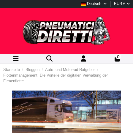
Deutsch
EUR €
0
Startseite
Bloggen
Auto- und Motorrad Ratgeber
Flottenmanagement: Die Vorteile der digitalen Verwaltung der
Firmenflotte