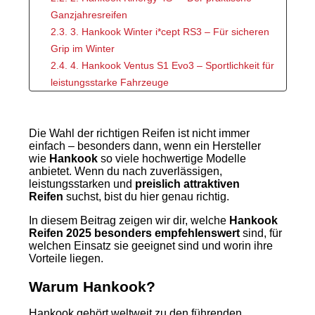
Ganzjahresreifen
2.3. 3. Hankook Winter i*cept RS3 – Für sicheren
Grip im Winter
2.4. 4. Hankook Ventus S1 Evo3 – Sportlichkeit für
leistungsstarke Fahrzeuge
3. Welcher Hankook Reifen passt zu dir?
4. Kundenmeinungen & Vorteile
Die Wahl der richtigen Reifen ist nicht immer
5. Fazit
einfach – besonders dann, wenn ein Hersteller
wie
Hankook
so viele hochwertige Modelle
anbietet. Wenn du nach zuverlässigen,
leistungsstarken und
preislich attraktiven
Reifen
suchst, bist du hier genau richtig.
In diesem Beitrag zeigen wir dir, welche
Hankook
Reifen 2025 besonders empfehlenswert
sind, für
welchen Einsatz sie geeignet sind und worin ihre
Vorteile liegen.
Warum Hankook?
Hankook gehört weltweit zu den führenden