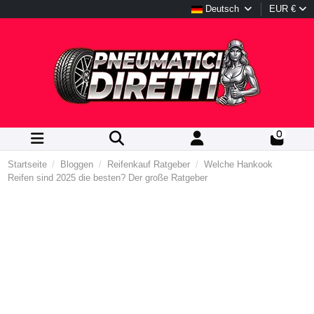
Deutsch
EUR €
0
Startseite
Bloggen
Reifenkauf Ratgeber
Welche Hankook
Reifen sind 2025 die besten? Der große Ratgeber