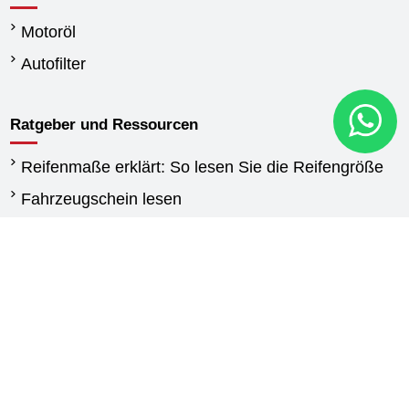
Motoröl
Autofilter
Ratgeber und Ressourcen
Reifenmaße erklärt: So lesen Sie die Reifengröße
Fahrzeugschein lesen
Wann reifen wechseln
Unterschied Sommerreifen und Winterreifen
Winterreifen Vorschriften
Reifen für Transporter: Kaufberatung und
Auswahlhilfe
Agrarreifen leitfaden