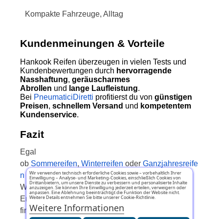
Kompakte Fahrzeuge, Alltag
Kundenmeinungen & Vorteile
Hankook Reifen überzeugen in vielen Tests und
Kundenbewertungen durch
hervorragende
Nasshaftung
,
geräuscharmes
Abrollen
und
lange Laufleistung
.
Bei
PneumaticiDiretti
profitierst du von
günstigen
Preisen
,
schnellem Versand
und
kompetentem
Kundenservice
.
Fazit
Egal
ob
Sommereifen
,
Winterreifen
oder
Ganzjahresreife
Wir verwenden technisch erforderliche Cookies sowie – vorbehaltlich Ihrer
n
– mit
Hankook
triffst du 2025 eine zuverlässige
Einwilligung – Analyse- und Marketing-Cookies, einschließlich Cookies von
Drittanbietern, um unsere Dienste zu verbessern und personalisierte Inhalte
Wahl für Sicherheit, Komfort und Preis-Leistung.
anzuzeigen. Sie können Ihre Einwilligung jederzeit erteilen, verweigern oder
anpassen. Eine Ablehnung beeinträchtigt die Funktion der Website nicht.
Weitere Details entnehmen Sie bitte unserer Cookie-Richtlinie.
Entdecke jetzt unsere
Hankook Kategorie
und
Weitere Informationen
finde die passenden Reifen für dein Auto!